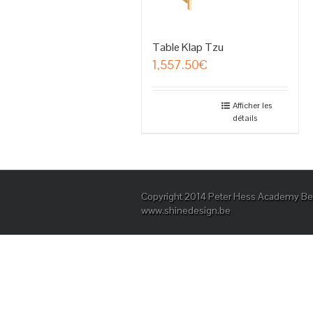
Table Klap Tzu
1,557.50
€
Afficher les
détails
Copyright 2014 Peter Hess Academy Bel
www.shinedesign.be