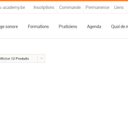
s-academy.be
Inscriptions
Commande
Permanence
Liens
ge sonore
Formations
Praticiens
Agenda
Quoi de 
Afficher
12 Produits