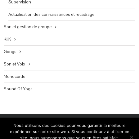
Supervision
Actualisation des connaissances et recadrage
Son et gestion de groupe
KliK
Gongs
Son et Voix
Monocorde
Sound Of Yoga
Copyright 2014 Peter Hess Academy Belgium | Création: Linda
Nous utilisons des cookies pour vous garantir la meilleure
Camurato www.shinedesign.be
expérience sur notre site web. Si vous continuez à utiliser ce
site, nous supposerons que vous en êtes satisfait.