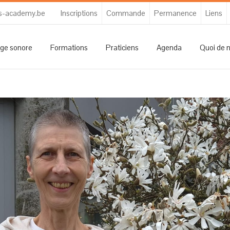
s-academy.be
Inscriptions
Commande
Permanence
Liens
ge sonore
Formations
Praticiens
Agenda
Quoi de 