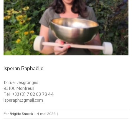
Isperan Raphaëlle
12 rue Desgranges
93100 Montreuil
Tél : +33 (0) 7 82 63 78 44
isperaph@gmail.com
Par
Brigitte Snoeck
|
4 mai 2025
|