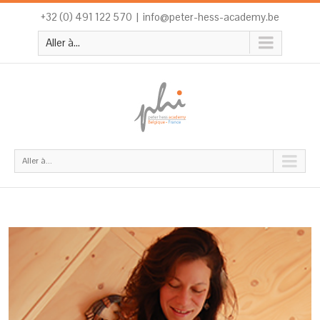
+32 (0) 491 122 570
|
info@peter-hess-academy.be
Aller à...
Aller à...