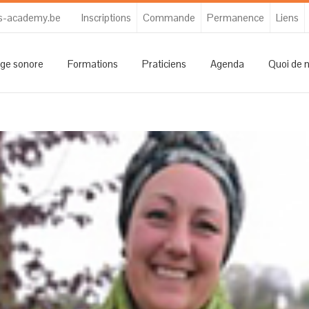
s-academy.be
Inscriptions
Commande
Permanence
Liens
ge sonore
Formations
Praticiens
Agenda
Quoi de 