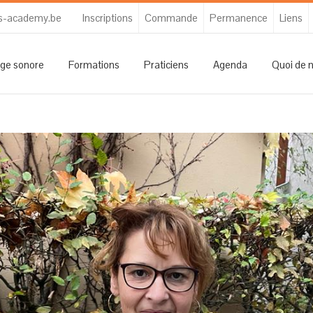
s-academy.be
Inscriptions
Commande
Permanence
Liens
ge sonore
Formations
Praticiens
Agenda
Quoi de 