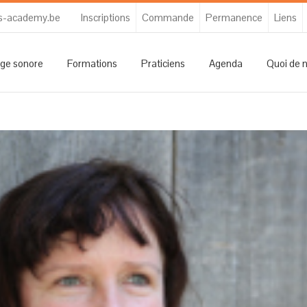
s-academy.be
Inscriptions
Commande
Permanence
Liens
ge sonore
Formations
Praticiens
Agenda
Quoi de 