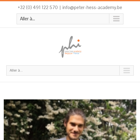
+32 (0) 491 122 570
|
info@peter-hess-academy.be
Aller à...
Aller à...