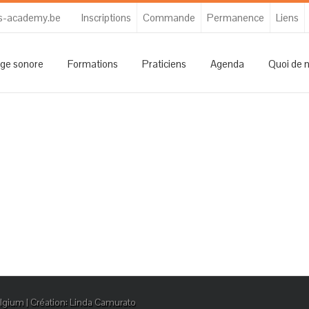
s-academy.be
Inscriptions
Commande
Permanence
Liens
ge sonore
Formations
Praticiens
Agenda
Quoi de 
gium | Création: Linda Camurato