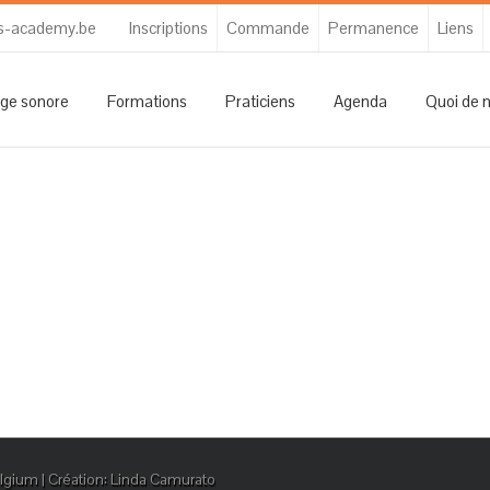
s-academy.be
Inscriptions
Commande
Permanence
Liens
ge sonore
Formations
Praticiens
Agenda
Quoi de 
gium | Création: Linda Camurato