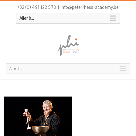
+32 (0) 491 122 570
|
info@peter-hess-academy.be
Aller à...
Aller à...