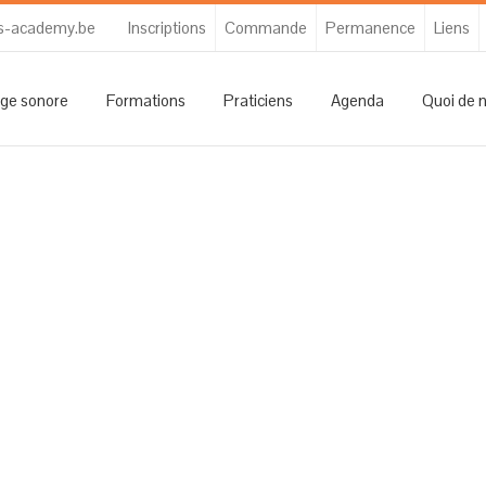
s-academy.be
Inscriptions
Commande
Permanence
Liens
ge sonore
Formations
Praticiens
Agenda
Quoi de 