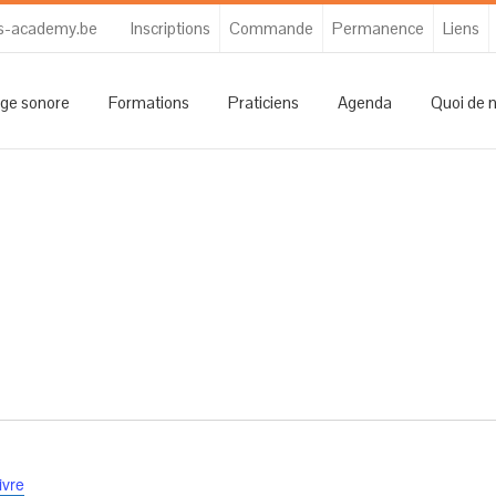
s-academy.be
Inscriptions
Commande
Permanence
Liens
ge sonore
Formations
Praticiens
Agenda
Quoi de 
ivre