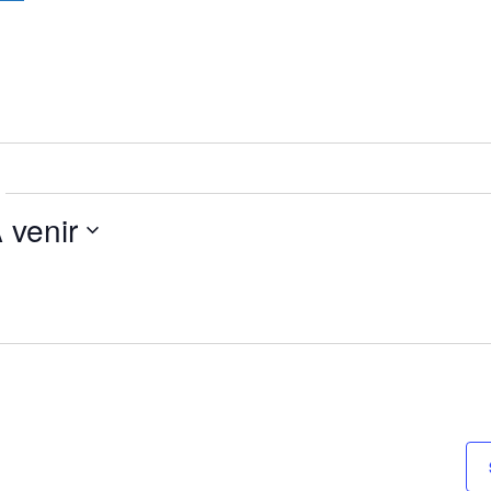
 venir
lectionnez
e
te.