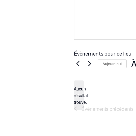
Évènements pour ce lieu
À
Aujourd’hui
Sé
un
da
Aucun
résultat
Notice
trouvé.
Évènements
précédents