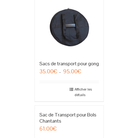
Sacs de transport pour gong
35.00
€
95.00
€
Plage
–
de
prix :
35.00€
Afficher les
détails
à
95.00€
Sac de Transport pour Bols
Chantants
61.00
€