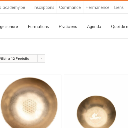
s-academy.be
Inscriptions
Commande
Permanence
Liens
ge sonore
Formations
Praticiens
Agenda
Quoi de 
Afficher
12 Produits