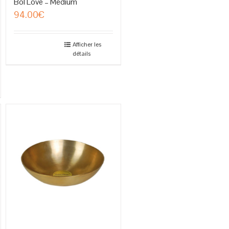
Bol Love – Medium
94.00
€
Afficher les
détails