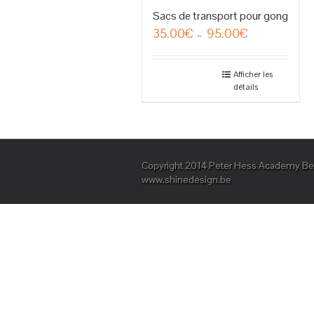
Sacs de transport pour gong
35.00
€
95.00
€
Plage
–
de
prix :
35.00€
Afficher les
détails
à
95.00€
Copyright 2014 Peter Hess Academy Bel
www.shinedesign.be