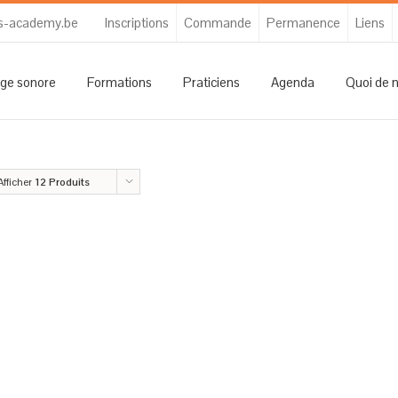
s-academy.be
Inscriptions
Commande
Permanence
Liens
ge sonore
Formations
Praticiens
Agenda
Quoi de 
Afficher
12 Produits