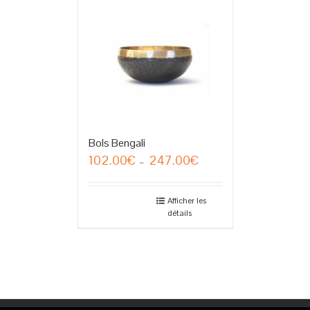
Bols Bengali
102.00
€
247.00
€
Plage
–
de
prix :
102.00€
Afficher les
détails
à
247.00€