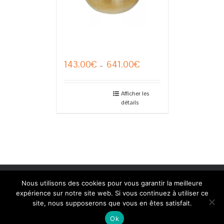
Bols Sangha Gold et Argent
143.00
€
641.00
€
Plage
–
de
prix :
143.00€
Afficher les
détails
à
641.00€
Copyright 2014 Peter Hess Academy Belgium | Création: Linda
Nous utilisons des cookies pour vous garantir la meilleure
Camurato www.shinedesign.be
expérience sur notre site web. Si vous continuez à utiliser ce
site, nous supposerons que vous en êtes satisfait.
Ok