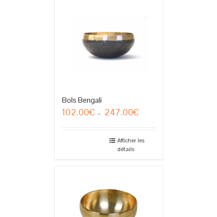
Bols Bengali
102.00
€
247.00
€
Plage
–
de
prix :
102.00€
Afficher les
détails
à
247.00€