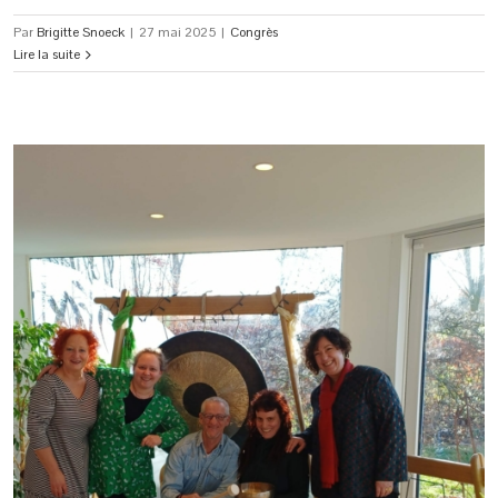
Par
Brigitte Snoeck
|
27 mai 2025
|
Congrès
Lire la suite