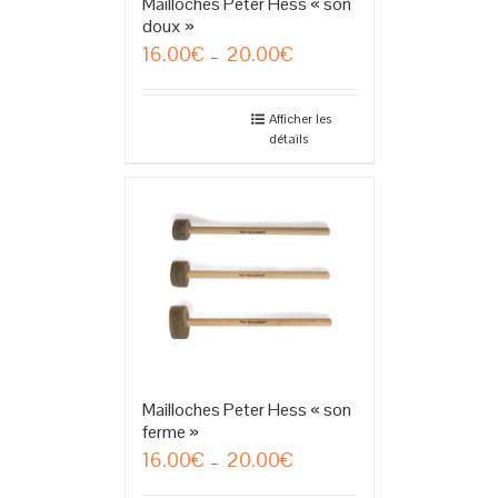
Mailloches Peter Hess « son
doux »
16.00
€
20.00
€
Plage
–
de
prix :
16.00€
Afficher les
détails
à
20.00€
Mailloches Peter Hess « son
ferme »
16.00
€
20.00
€
Plage
–
de