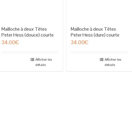
Mailloche à deux Têtes
Mailloche à deux Têtes
Peter Hess (douce) courte
Peter Hess (dure) courte
34.00
€
34.00
€
Afficher les
Afficher les
détails
détails