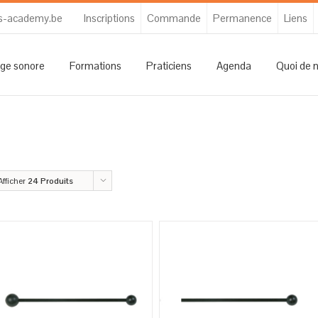
s-academy.be
Inscriptions
Commande
Permanence
Liens
ge sonore
Formations
Praticiens
Agenda
Quoi de 
Afficher
24 Produits