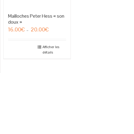
Mailloches Peter Hess « son
doux »
16.00
€
20.00
€
Plage
–
de
prix :
16.00€
Afficher les
détails
à
20.00€