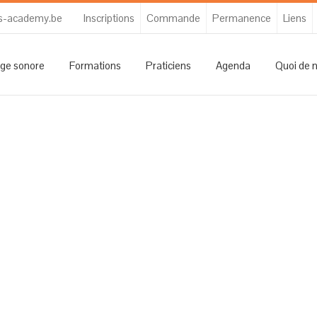
s-academy.be
Inscriptions
Commande
Permanence
Liens
ge sonore
Formations
Praticiens
Agenda
Quoi de 