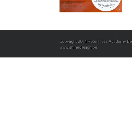
Copyright 2014 Peter Hess Academy Bel
www.shinedesign.be