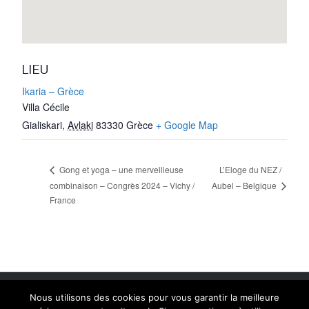
LIEU
Ikaria – Grèce
Villa Cécile
Gialiskari
,
Avlaki
83330
Grèce
+ Google Map
L’Eloge du NEZ /
Gong et yoga – une merveilleuse
combinaison – Congrès 2024 – Vichy /
Aubel – Belgique
France
Copyright 2014 Peter Hess Academy Belgium | Création: Linda
Nous utilisons des cookies pour vous garantir la meilleure
Camurato www.shinedesign.be