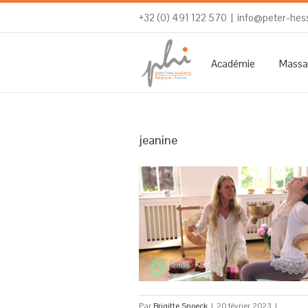
+32 (0) 491 122 570
|
info@peter-hes
Académie
Massa
jeanine
Par
Brigitte Snoeck
|
20 février 2023
|