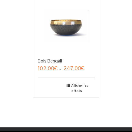
Bols Bengali
102.00
€
247.00
€
Plage
–
de
prix :
102.00€
Afficher les
détails
à
247.00€