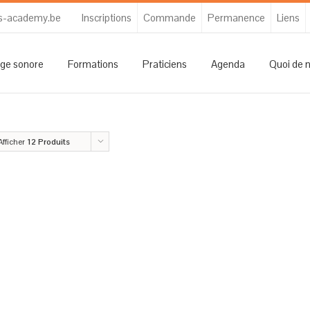
s-academy.be
Inscriptions
Commande
Permanence
Liens
ge sonore
Formations
Praticiens
Agenda
Quoi de 
Afficher
12 Produits