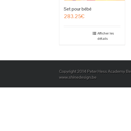
Set pour bébé
283.25
€
Afficher les
détails
Copyright 2014 Peter Hess Academy Bel
www.shinedesign.be