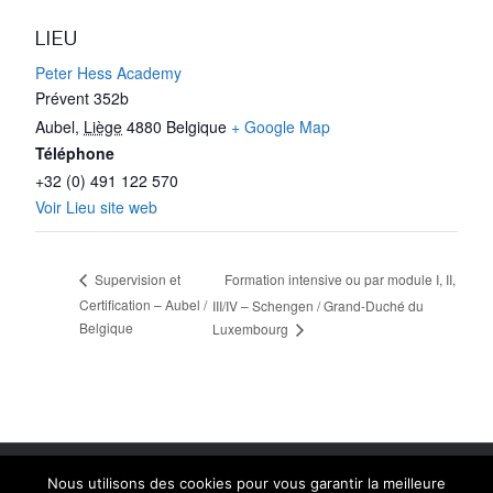
LIEU
Peter Hess Academy
Prévent 352b
Aubel
,
Liège
4880
Belgique
+ Google Map
Téléphone
+32 (0) 491 122 570
Voir Lieu site web
Formation intensive ou par module I, II,
Supervision et
Certification – Aubel /
III/IV – Schengen / Grand-Duché du
Belgique
Luxembourg
Copyright 2014 Peter Hess Academy Belgium | Création: Linda
Nous utilisons des cookies pour vous garantir la meilleure