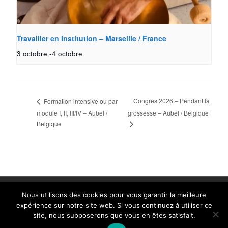
Travailler en Institution – Marseille / France
3 octobre
-
4 octobre
Congrès 2026 – Pendant la
Formation intensive ou par
module I, II, III/IV – Aubel /
grossesse – Aubel / Belgique
Belgique
Copyright 2014 Peter Hess Academy Belgium | Création: Linda
Nous utilisons des cookies pour vous garantir la meilleure
Camurato www.shinedesign.be
expérience sur notre site web. Si vous continuez à utiliser ce
site, nous supposerons que vous en êtes satisfait.