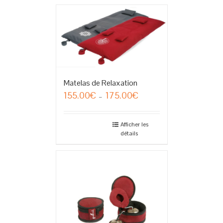
Matelas de Relaxation
155.00
€
175.00
€
Plage
–
de
prix :
155.00€
Afficher les
détails
à
175.00€