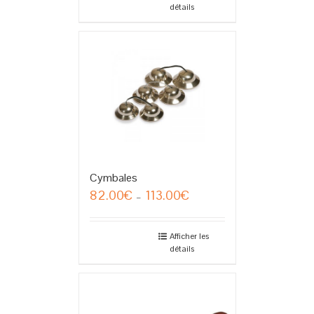
détails
Cymbales
82.00
€
113.00
€
Plage
–
de
prix :
82.00€
Afficher les
détails
à
113.00€