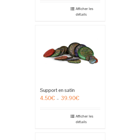
Afficher les
détails
Support en satin
4.50
€
39.90
€
Plage
–
de
prix :
4.50€
Afficher les
détails
à
39.90€